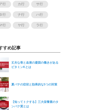
ア行
カ行
サ行
タ行
ナ行
ハ行
マ行
ヤ行
ラ行
すすめ記事
丈夫な骨と血液の凝固の働きがある
ビタミンKとは
夏バテの症状と効果的な5つの対策
【知ってトクする】三大栄養素のタ
ンパク質とは