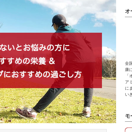
オ
全
康
「
ア
に
い
モ