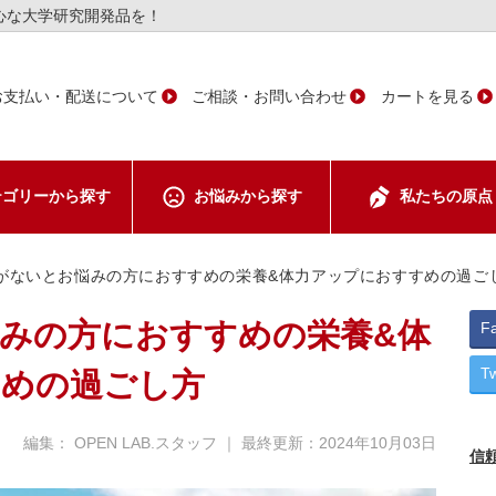
心な大学研究開発品を！
お支払い・配送について
ご相談・お問い合わせ
カートを見る
テゴリーから
探す
お悩みから
探す
私たちの
原点
ント
がないとお悩みの方におすすめの栄養&体力アップにおすすめの過ご
みの方におすすめの栄養&体
F
T
ア
すめの過ごし方
編集： OPEN LAB.スタッフ ｜ 最終更新：
2024年10月03日
信