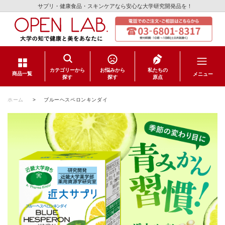
サプリ・健康食品・スキンケアなら安心な大学研究開発品を！
カテゴリーから
お悩みから
私たちの
メニュー
商品一覧
探す
探す
原点
サプリメント
ホーム
>
ブルーヘスペロンキンダイ
健康食品
スキンケア
日用品