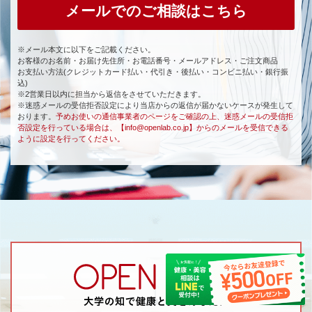
メールでのご相談はこちら
※メール本文に以下をご記載ください。
お客様のお名前・お届け先住所・お電話番号・メールアドレス・ご注文商品
お支払い方法(クレジットカード払い・代引き・後払い・コンビニ払い・銀行振
込)
※2営業日以内に担当から返信をさせていただきます。
※迷惑メールの受信拒否設定により当店からの返信が届かないケースが発生して
おります。
予めお使いの通信事業者のページをご確認の上、迷惑メールの受信拒
否設定を行っている場合は、【info@openlab.co.jp】からのメールを受信できる
ように設定を行ってください。