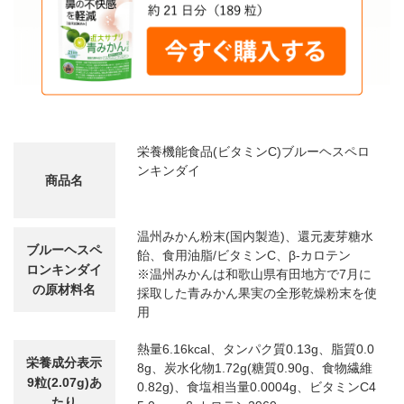
栄養機能食品(ビタミンC)ブルーヘスペロ
ンキンダイ
商品名
温州みかん粉末(国内製造)、還元麦芽糖水
ブルーヘスペ
飴、食用油脂/ビタミンC、β-カロテン
ロンキンダイ
※温州みかんは和歌山県有田地方で7月に
の原材料名
採取した青みかん果実の全形乾燥粉末を使
用
熱量6.16kcal、タンパク質0.13g、脂質0.0
栄養成分表示
8g、炭水化物1.72g(糖質0.90g、食物繊維
9粒(2.07g)あ
0.82g)、食塩相当量0.0004g、ビタミンC4
たり