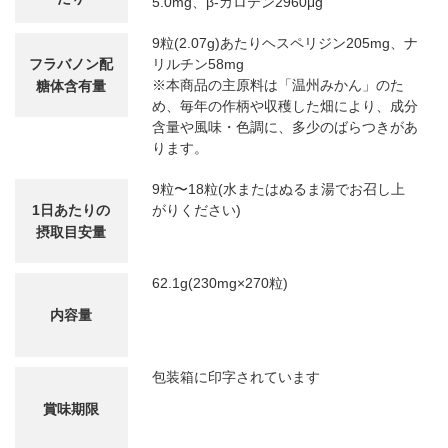
5.0mg、β-カロテン2960μg
9粒(2.07g)あたりヘスペリジン205mg、ナ
フラバノン配
リルチン58mg
※本商品の主原料は「温州みかん」のた
糖体含有量
め、毎年の作柄や収穫した畑により、成分
含量や風味・色調に、多少のばらつきがあ
ります。
9粒〜18粒(水またはぬるま湯でお召し上
1日あたりの
がりください)
摂取目安量
62.1g(230mg×270粒)
内容量
包装箱に印字されています
賞味期限