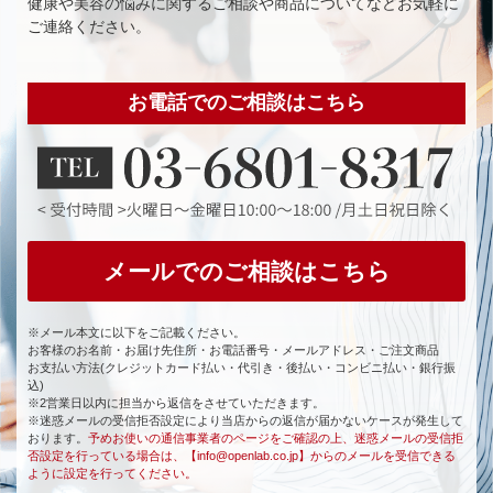
健康や美容の悩みに関するご相談や商品についてなどお気軽に
ご連絡ください。
お電話でのご相談はこちら
メールでのご相談はこちら
※メール本文に以下をご記載ください。
お客様のお名前・お届け先住所・お電話番号・メールアドレス・ご注文商品
お支払い方法(クレジットカード払い・代引き・後払い・コンビニ払い・銀行振
込)
※2営業日以内に担当から返信をさせていただきます。
※迷惑メールの受信拒否設定により当店からの返信が届かないケースが発生して
おります。
予めお使いの通信事業者のページをご確認の上、迷惑メールの受信拒
否設定を行っている場合は、【info@openlab.co.jp】からのメールを受信できる
ように設定を行ってください。