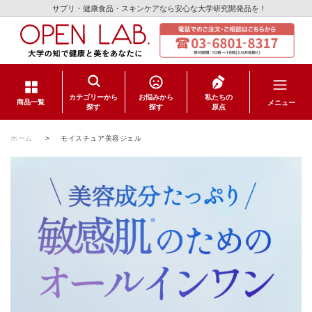
サプリ・健康食品・スキンケアなら安心な大学研究開発品を！
カテゴリーから
お悩みから
私たちの
メニュー
商品一覧
探す
探す
原点
サプリメント
ホーム
>
モイスチュア美容ジェル
健康食品
スキンケア
日用品