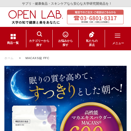
サプリ・健康食品・スキンケアなら安心な大学研究開発品を！
カテゴリーから
お悩みから
私たちの
メニュー
商品一覧
探す
探す
原点
サプリメント
ホーム
>
MACAXS錠 FFC
健康食品
スキンケア
日用品