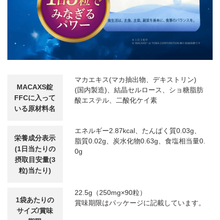
マカエキス(マカ抽出物、デキストリン)
MACAXS錠
(国内製造)、結晶セルロース、ショ糖脂肪
FFCに
入って
酸エステル、二酸化ケイ素
いる原材料名
エネルギー2.87kcal、たんぱく質0.03g、
栄養成分表示
脂質0.02g、炭水化物0.63g、食塩相当量0.
(1日当たりの
0g
摂取目安量(3
粒)当たり)
22.5g（250mg×90粒）
1袋あたりの
賞味期限はパッケージに記載しています。
サイズ/賞味