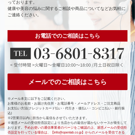
っております。
健康や美容の悩みに関するご相談や商品についてなどお気軽に
ご連絡ください。
お電話でのご相談はこちら
メールでのご相談はこちら
※メール本文に以下をご記載ください。
お客様のお名前・お届け先住所・お電話番号・メールアドレス・ご注文商品
お支払い方法(クレジットカード払い・代引き・後払い・コンビニ払い・銀行振
込)
※2営業日以内に担当から返信をさせていただきます。
※迷惑メールの受信拒否設定により当店からの返信が届かないケースが発生して
おります。
予めお使いの通信事業者のページをご確認の上、迷惑メールの受信拒
否設定を行っている場合は、【info@openlab.co.jp】からのメールを受信できる