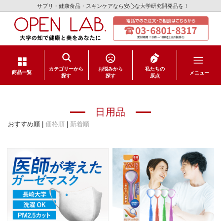
サプリ・健康食品・スキンケアなら安心な大学研究開発品を！
カテゴリーから
お悩みから
私たちの
メニュー
商品一覧
探す
探す
原点
サプリメント
日用品
健康食品
おすすめ順 |
価格順
|
新着順
スキンケア
日用品