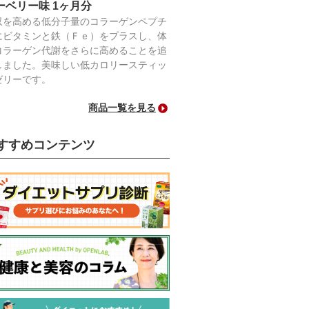
ーベリー味 1ヶ月分
収を高める低分子量のコラーゲンペプチ
にビタミンと鉄（Ｆｅ）をプラスし、体
コラーゲン代謝をさらに高めることを追
しました。美味しい低カロリースティッ
ゼリーです。
商品一覧を見る
すすめコンテンツ