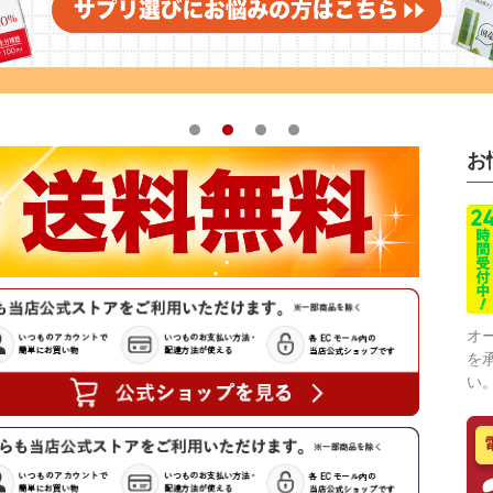
1
2
3
4
お
オ
を
い