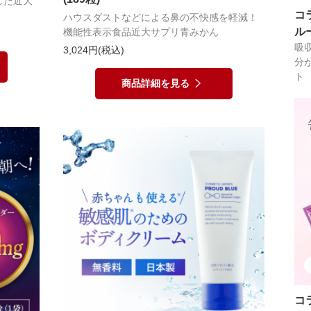
した近大
コ
ハウスダストなどによる鼻の不快感を軽減！
ル
機能性表示食品近大サプリ青みかん
吸
3,024円(税込)
分
ト
商品詳細を見る
コ