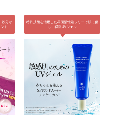
、鉄分が
特許技術を活用した界面活性剤フリーで肌に優
メント
しい保湿UVジェル