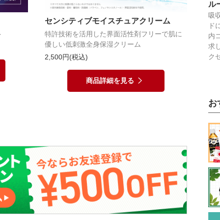
ル
吸
センシティブモイスチュアクリーム
ド
ト
特許技術を活用した界面活性剤フリーで肌に
内
優しい低刺激全身保湿クリーム
求
ク
2,500円(税込)
商品詳細を見る
お