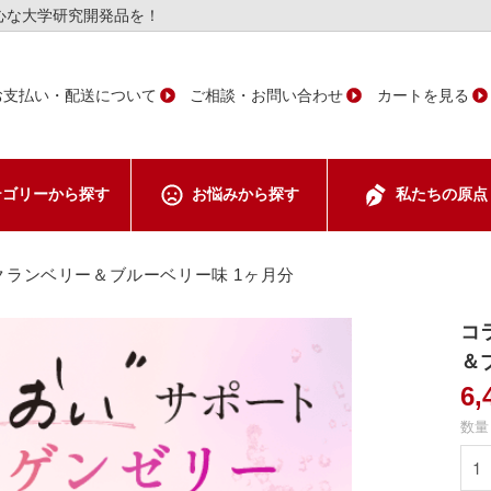
心な大学研究開発品を！
お支払い・配送について
ご相談・お問い合わせ
カートを見る
テゴリーから
探す
お悩みから
探す
私たちの
原点
ント
クランベリー＆ブルーベリー味 1ヶ月分
コ
＆
ア
6
数量