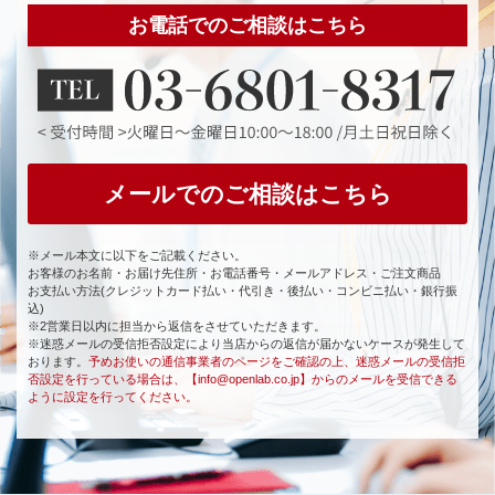
お電話でのご相談はこちら
メールでのご相談はこちら
※メール本文に以下をご記載ください。
お客様のお名前・お届け先住所・お電話番号・メールアドレス・ご注文商品
お支払い方法(クレジットカード払い・代引き・後払い・コンビニ払い・銀行振
込)
※2営業日以内に担当から返信をさせていただきます。
※迷惑メールの受信拒否設定により当店からの返信が届かないケースが発生して
おります。
予めお使いの通信事業者のページをご確認の上、迷惑メールの受信拒
否設定を行っている場合は、【info@openlab.co.jp】からのメールを受信できる
ように設定を行ってください。