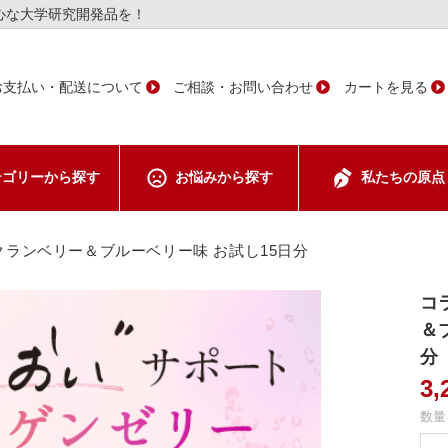
心な大学研究開発品を！
お支払い・配送について
ご相談・お問い合わせ
カートを見る
テゴリーから
探す
お悩みから
探す
私たちの
原点
ント
クランベリー＆ブルーベリー味 お試し15日分
コ
＆
ア
分
3
数量