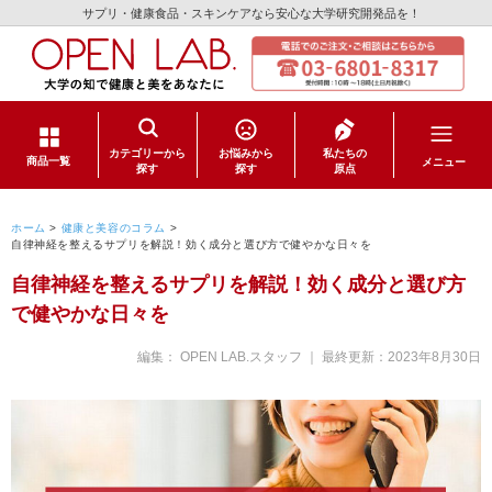
サプリ・健康食品・スキンケアなら安心な大学研究開発品を！
カテゴリーから
お悩みから
私たちの
メニュー
商品一覧
探す
探す
原点
サプリメント
ホーム
>
健康と美容のコラム
>
自律神経を整えるサプリを解説！効く成分と選び方で健やかな日々を
健康食品
自律神経を整えるサプリを解説！効く成分と選び方
で健やかな日々を
スキンケア
編集： OPEN LAB.スタッフ ｜ 最終更新：
2023年8月30日
日用品