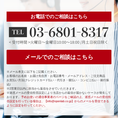
お電話でのご相談はこちら
メールでのご相談はこちら
※メール本文に以下をご記載ください。
お客様のお名前・お届け先住所・お電話番号・メールアドレス・ご注文商品
お支払い方法(クレジットカード払い・代引き・後払い・コンビニ払い・銀行振
込)
※2営業日以内に担当から返信をさせていただきます。
※迷惑メールの受信拒否設定により当店からの返信が届かないケースが発生して
おります。
予めお使いの通信事業者のページをご確認の上、迷惑メールの受信拒
否設定を行っている場合は、【info@openlab.co.jp】からのメールを受信できる
ように設定を行ってください。