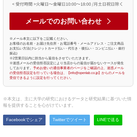
メールでのお問い合わせ
※メール本文に以下をご記載ください。
お客様のお名前・お届け先住所・お電話番号・メールアドレス・ご注文商品
お支払い方法(クレジットカード払い・代引き・後払い・コンビニ払い・銀行
振込)
※2営業日以内に担当から返信をさせていただきます。
※迷惑メールの受信拒否設定により当店からの返信が届かないケースが発生
しております。
予めお使いの通信事業者のページをご確認の上、迷惑メール
の受信拒否設定を行っている場合は、【info@openlab.co.jp】からのメールを
受信できるように設定を行ってください。
※本文は、主に大学の研究におけるデータと研究結果に基づいた情
報を提供することを心がけています。
Facebookでシェア
Twitterでツイート
LINEで送る