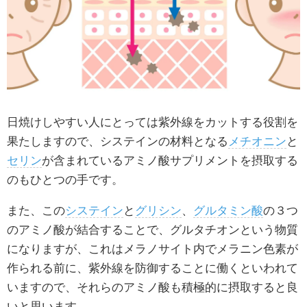
日焼けしやすい人にとっては紫外線をカットする役割を
果たしますので、システインの材料となる
メチオニン
と
セリン
が含まれているアミノ酸サプリメントを摂取する
のもひとつの手です。
また、この
システイン
と
グリシン
、
グルタミン酸
の３つ
のアミノ酸が結合することで、グルタチオンという物質
になりますが、これはメラノサイト内でメラニン色素が
作られる前に、紫外線を防御することに働くといわれて
いますので、それらのアミノ酸も積極的に摂取すると良
いと思います。