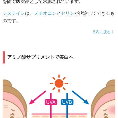
を防ぐ医薬品として承認されています。
システイン
は、
メチオニン
と
セリン
が代謝してできるも
のです。
目次に戻る 》
アミノ酸サプリメントで美白へ