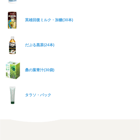
英雄回復ミルク・加糖(30本)
だぶる黒茶(24本)
桑の葉青汁(30袋)
タラソ・パック