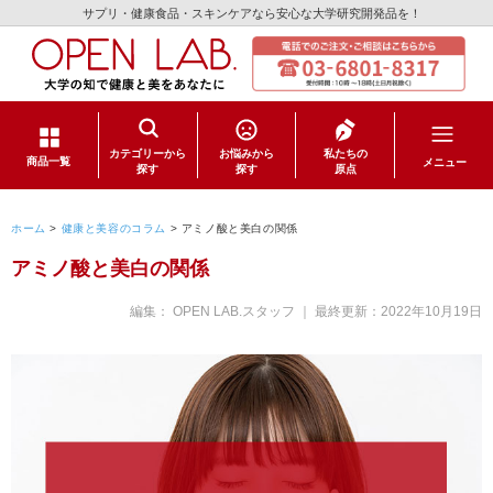
サプリ・健康食品・スキンケアなら安心な大学研究開発品を！
カテゴリーから
お悩みから
私たちの
メニュー
商品一覧
探す
探す
原点
サプリメント
ホーム
>
健康と美容のコラム
>
アミノ酸と美白の関係
アミノ酸と美白の関係
健康食品
編集： OPEN LAB.スタッフ ｜ 最終更新：
2022年10月19日
スキンケア
日用品