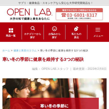
サプリ・健康食品・スキンケアなら安心な大学研究開発品を！
カテゴリーから
お悩みから
私たちの
メニュー
商品一覧
探す
探す
原点
サプリメント
ホーム
>
健康と美容のコラム
>
寒い冬の季節に健康を維持する3つの秘訣
寒い冬の季節に健康を維持する3つの秘訣
健康食品
編集： OPEN LAB.スタッフ
｜ 最終更新：
2023年2月8日
スキンケア
日用品