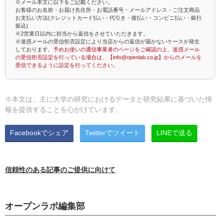
※メール本文に以下をご記載ください。
お客様のお名前・お届け先住所・お電話番号・メールアドレス・ご注文商品
お支払い方法(クレジットカード払い・代引き・後払い・コンビニ払い・銀行
振込)
※2営業日以内に担当から返信をさせていただきます。
※迷惑メールの受信拒否設定により当店からの返信が届かないケースが発生
しております。
予めお使いの通信事業者のページをご確認の上、迷惑メール
の受信拒否設定を行っている場合は、【info@openlab.co.jp】からのメールを
受信できるように設定を行ってください。
※本文は、主に大学の研究におけるデータと研究結果に基づいた情
報を提供することを心がけています。
Facebookでシェア
Twitterでツイート
LINEで送る
信頼性のある記事のご提供に向けて
オープンラボ編集部