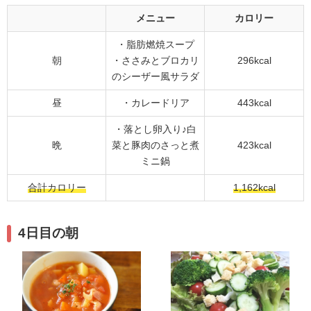
メニュー
カロリー
・脂肪燃焼スープ
朝
・ささみとブロカリ
296kcal
のシーザー風サラダ
昼
・カレードリア
443kcal
・落とし卵入り♪白
晩
菜と豚肉のさっと煮
423kcal
ミニ鍋
合計カロリー
1,162kcal
4日目の朝