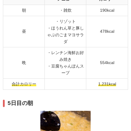
朝
・雑炊
190kcal
・リゾット
・ほうれん草と豚し
昼
478kcal
ゃぶのごまマヨサラ
ダ
・レンチン海鮮お好
み焼き
晩
554kcal
・豆腐ちゃんぽんス
ープ
合計カロリー
1,231kcal
5日目の朝