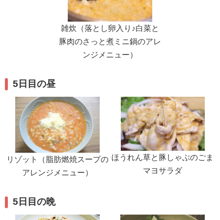
雑炊（落とし卵入り♪白菜と
豚肉のさっと煮ミニ鍋のアレ
ンジメニュー）
5日目の昼
ほうれん草と豚しゃぶのごま
リゾット（脂肪燃焼スープの
マヨサラダ
アレンジメニュー）
5日目の晩