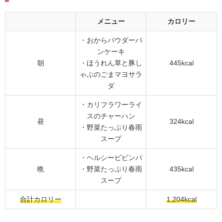
メニュー
カロリー
・おからパウダーパ
ンケーキ
朝
・ほうれん草と豚し
445kcal
ゃぶのごまマヨサラ
ダ
・カリフラワーライ
スのチャーハン
昼
324kcal
・野菜たっぷり春雨
スープ
・ヘルシービビンバ
晩
・野菜たっぷり春雨
435kcal
スープ
合計カロリー
1,204kcal