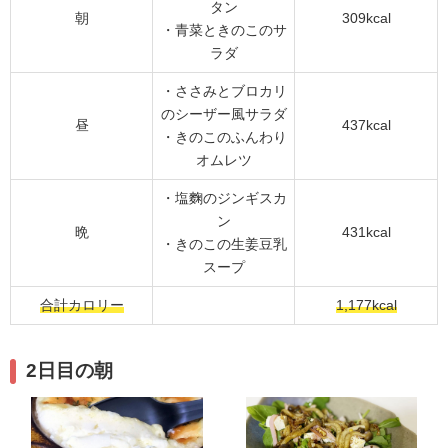
タン
朝
309kcal
・青菜ときのこのサ
ラダ
・ささみとブロカリ
のシーザー風サラダ
昼
437kcal
・きのこのふんわり
オムレツ
・塩麴のジンギスカ
ン
晩
431kcal
・きのこの生姜豆乳
スープ
合計カロリー
1,177kcal
2日目の朝