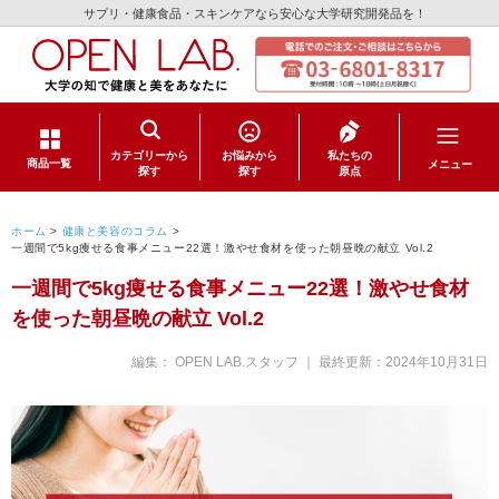
サプリ・健康食品・スキンケアなら安心な大学研究開発品を！
カテゴリーから
お悩みから
私たちの
メニュー
商品一覧
探す
探す
原点
サプリメント
ホーム
>
健康と美容のコラム
>
一週間で5kg痩せる食事メニュー22選！激やせ食材を使った朝昼晩の献立 Vol.2
健康食品
一週間で5kg痩せる食事メニュー22選！激やせ食材
を使った朝昼晩の献立 Vol.2
スキンケア
編集： OPEN LAB.スタッフ ｜ 最終更新：
2024年10月31日
日用品