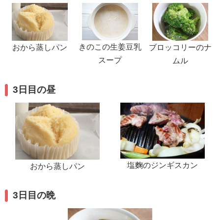
きのこの生姜豆乳
おから蒸しパン
ブロッコリーのナ
スープ
ムル
3日目の昼
塩麴のジンギスカン
おから蒸しパン
3日目の晩