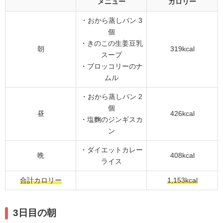
メニュー
カロリー
・おから蒸しパン 3
個
・きのこの生姜豆乳
朝
319kcal
スープ
・ブロッコリーのナ
ムル
・おから蒸しパン 2
個
昼
426kcal
・塩麴のジンギスカ
ン
・ダイエットカレー
晩
408kcal
ライス
合計カロリー
1,153kcal
3日目の朝