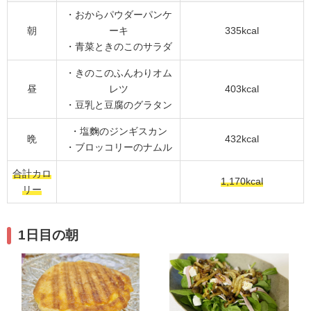
・おからパウダーパンケ
朝
ーキ
335kcal
・青菜ときのこのサラダ
・きのこのふんわりオム
昼
レツ
403kcal
・豆乳と豆腐のグラタン
・塩麴のジンギスカン
晩
432kcal
・ブロッコリーのナムル
合計カロ
1,170kcal
リー
1日目の朝