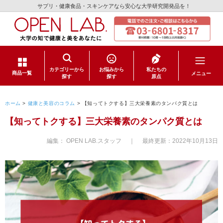
サプリ・健康食品・スキンケアなら安心な大学研究開発品を！
カテゴリーから
お悩みから
私たちの
メニュー
商品一覧
探す
探す
原点
サプリメント
ホーム
>
健康と美容のコラム
>
【知ってトクする】三大栄養素のタンパク質とは
【知ってトクする】三大栄養素のタンパク質とは
健康食品
編集： OPEN LAB.スタッフ
｜ 最終更新：
2022年10月13日
スキンケア
日用品