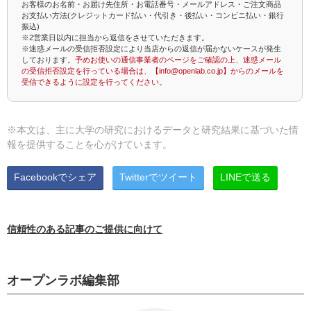
お客様のお名前・お届け先住所・お電話番号・メールアドレス・ご注文商品
お支払い方法(クレジットカード払い・代引き・後払い・コンビニ払い・銀行
振込)
※2営業日以内に担当から返信をさせていただきます。
※迷惑メールの受信拒否設定により当店からの返信が届かないケースが発生
しております。
予めお使いの通信事業者のページをご確認の上、迷惑メール
の受信拒否設定を行っている場合は、【info@openlab.co.jp】からのメールを
受信できるように設定を行ってください。
※本文は、主に大学の研究におけるデータと研究結果に基づいた情
報を提供することを心がけています。
Facebookでシェア
Twitterでツイート
LINEで送る
信頼性のある記事のご提供に向けて
オープンラボ編集部