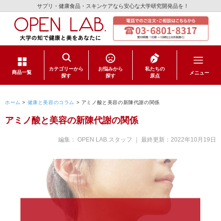
サプリ・健康食品・スキンケアなら安心な大学研究開発品を！
カテゴリーから
お悩みから
私たちの
メニュー
商品一覧
探す
探す
原点
サプリメント
ホーム
>
健康と美容のコラム
>
アミノ酸と美容の新陳代謝の関係
アミノ酸と美容の新陳代謝の関係
健康食品
編集： OPEN LAB.スタッフ ｜ 最終更新：
2022年10月19日
スキンケア
日用品