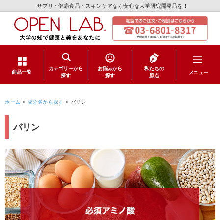
サプリ・健康食品・スキンケアなら安心な大学研究開発品を！
カテゴリーから
お悩みから
私たちの
メニュー
商品一覧
探す
探す
原点
サプリメント
ホーム
>
成分名から探す
>
バリン
健康食品
バリン
スキンケア
日用品