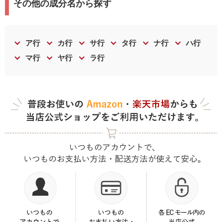
その他の成分名から探す
ア行
カ行
サ行
タ行
ナ行
ハ行
マ行
ヤ行
ラ行