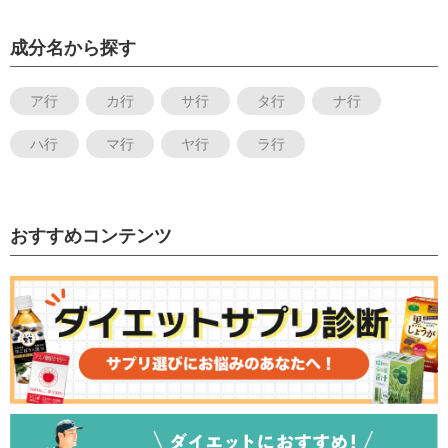
成分名から探す
ア行
カ行
サ行
タ行
ナ行
ハ行
マ行
ヤ行
ラ行
おすすめコンテンツ