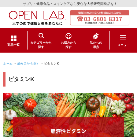
サプリ・健康食品・スキンケアなら安心な大学研究開発品を！
カテゴリーから
お悩みから
私たちの
メニュー
商品一覧
探す
探す
原点
サプリメント
ホーム
>
成分名から探す
>
ビタミンK
健康食品
ビタミンK
スキンケア
日用品