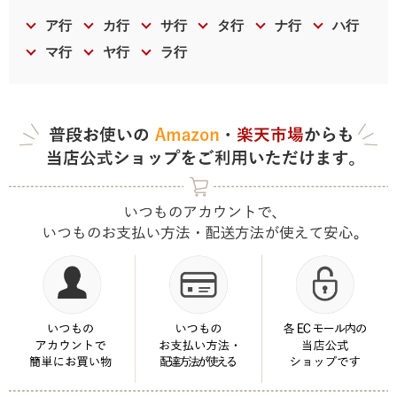
ア行
カ行
サ行
タ行
ナ行
ハ行
マ行
ヤ行
ラ行