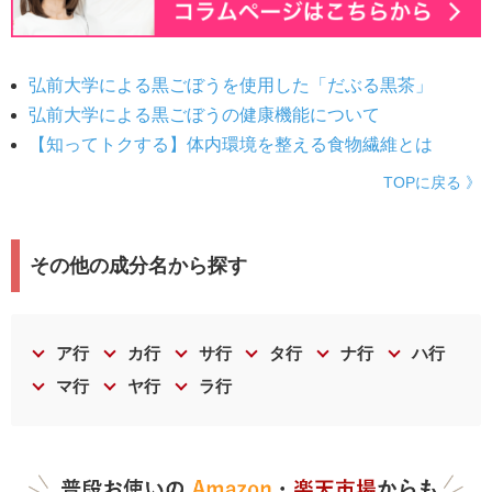
弘前大学による黒ごぼうを使用した「だぶる黒茶」
弘前大学による黒ごぼうの健康機能について
【知ってトクする】体内環境を整える食物繊維とは
TOPに戻る 》
その他の成分名から探す
ア行
カ行
サ行
タ行
ナ行
ハ行
マ行
ヤ行
ラ行