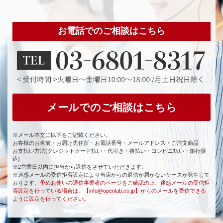
お電話でのご相談はこちら
メールでのご相談はこちら
※メール本文に以下をご記載ください。
お客様のお名前・お届け先住所・お電話番号・メールアドレス・ご注文商品
お支払い方法(クレジットカード払い・代引き・後払い・コンビニ払い・銀行振
込)
※2営業日以内に担当から返信をさせていただきます。
※迷惑メールの受信拒否設定により当店からの返信が届かないケースが発生して
おります。
予めお使いの通信事業者のページをご確認の上、迷惑メールの受信拒
否設定を行っている場合は、【info@openlab.co.jp】からのメールを受信できる
ように設定を行ってください。