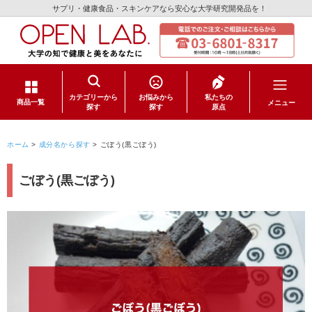
サプリ・健康食品・スキンケアなら安心な大学研究開発品を！
カテゴリーから
お悩みから
私たちの
メニュー
商品一覧
探す
探す
原点
サプリメント
ホーム
>
成分名から探す
>
ごぼう(黒ごぼう)
健康食品
ごぼう(黒ごぼう)
スキンケア
日用品