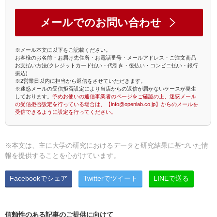
メールでのお問い合わせ
※メール本文に以下をご記載ください。
お客様のお名前・お届け先住所・お電話番号・メールアドレス・ご注文商品
お支払い方法(クレジットカード払い・代引き・後払い・コンビニ払い・銀行
振込)
※2営業日以内に担当から返信をさせていただきます。
※迷惑メールの受信拒否設定により当店からの返信が届かないケースが発生
しております。
予めお使いの通信事業者のページをご確認の上、迷惑メール
の受信拒否設定を行っている場合は、【info@openlab.co.jp】からのメールを
受信できるように設定を行ってください。
※本文は、主に大学の研究におけるデータと研究結果に基づいた情
報を提供することを心がけています。
Facebookでシェア
Twitterでツイート
LINEで送る
信頼性のある記事のご提供に向けて