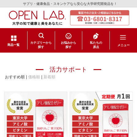
サプリ・健康食品・スキンケアなら安心な大学研究開発品を！
カテゴリーから
お悩みから
私たちの
メニュー
商品一覧
探す
探す
原点
サプリメント
活力サポート
健康食品
おすすめ順 |
価格順
|
新着順
スキンケア
日用品