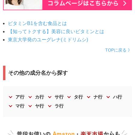
ビタミンB1を含む食品とは
【知ってトクする】美容に良いビタミンとは
東京大学発のユーグレナ(ミドリムシ)
TOPに戻る 》
その他の成分名から探す
ア行
カ行
サ行
タ行
ナ行
ハ行
マ行
ヤ行
ラ行