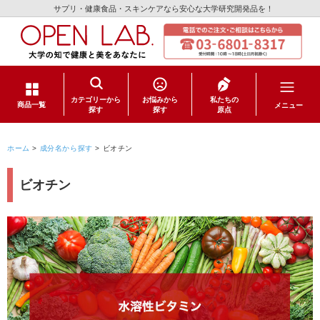
サプリ・健康食品・スキンケアなら安心な大学研究開発品を！
カテゴリーから
お悩みから
私たちの
メニュー
商品一覧
探す
探す
原点
サプリメント
ホーム
>
成分名から探す
>
ビオチン
健康食品
ビオチン
スキンケア
日用品