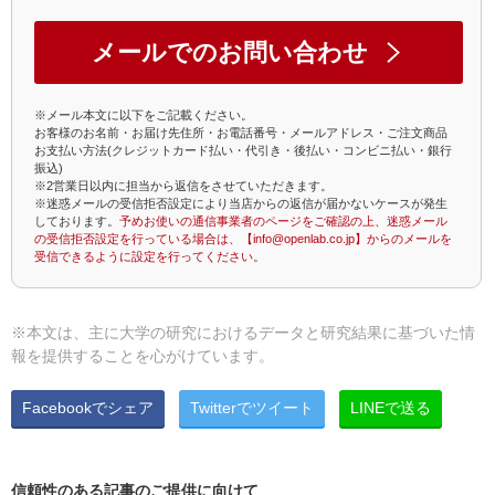
メールでのお問い合わせ
※メール本文に以下をご記載ください。
お客様のお名前・お届け先住所・お電話番号・メールアドレス・ご注文商品
お支払い方法(クレジットカード払い・代引き・後払い・コンビニ払い・銀行
振込)
※2営業日以内に担当から返信をさせていただきます。
※迷惑メールの受信拒否設定により当店からの返信が届かないケースが発生
しております。
予めお使いの通信事業者のページをご確認の上、迷惑メール
の受信拒否設定を行っている場合は、【info@openlab.co.jp】からのメールを
受信できるように設定を行ってください。
※本文は、主に大学の研究におけるデータと研究結果に基づいた情
報を提供することを心がけています。
Facebookでシェア
Twitterでツイート
LINEで送る
信頼性のある記事のご提供に向けて