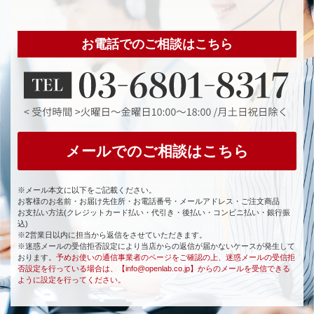
お電話でのご相談はこちら
メールでのご相談はこちら
※メール本文に以下をご記載ください。
お客様のお名前・お届け先住所・お電話番号・メールアドレス・ご注文商品
お支払い方法(クレジットカード払い・代引き・後払い・コンビニ払い・銀行振
込)
※2営業日以内に担当から返信をさせていただきます。
※迷惑メールの受信拒否設定により当店からの返信が届かないケースが発生して
おります。
予めお使いの通信事業者のページをご確認の上、迷惑メールの受信拒
否設定を行っている場合は、【info@openlab.co.jp】からのメールを受信できる
ように設定を行ってください。