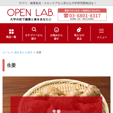
サプリ・健康食品・スキンケアなら安心な大学研究開発品を！
カテゴリーから
お悩みから
私たちの
メニュー
商品一覧
探す
探す
原点
サプリメント
ホーム
>
成分名から探す
>
生姜
健康食品
生姜
スキンケア
日用品