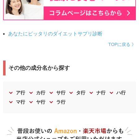
あなたにピッタリのダイエットサプリ診断
TOPに戻る 》
その他の成分名から探す
ア行
カ行
サ行
タ行
ナ行
ハ行
マ行
ヤ行
ラ行