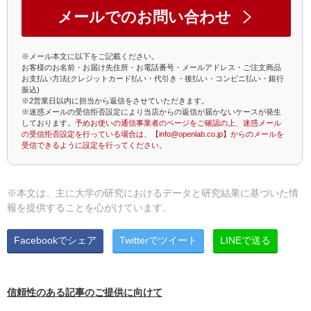
メールでのお問い合わせ
※メール本文に以下をご記載ください。
お客様のお名前・お届け先住所・お電話番号・メールアドレス・ご注文商品
お支払い方法(クレジットカード払い・代引き・後払い・コンビニ払い・銀行
振込)
※2営業日以内に担当から返信をさせていただきます。
※迷惑メールの受信拒否設定により当店からの返信が届かないケースが発生
しております。
予めお使いの通信事業者のページをご確認の上、迷惑メール
の受信拒否設定を行っている場合は、【info@openlab.co.jp】からのメールを
受信できるように設定を行ってください。
※本文は、主に大学の研究におけるデータと研究結果に基づいた情
報を提供することを心がけています。
Facebookでシェア
Twitterでツイート
LINEで送る
信頼性のある記事のご提供に向けて