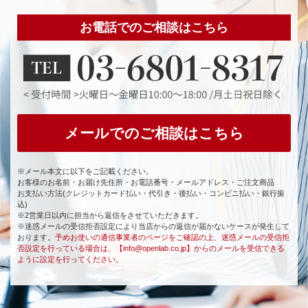
お電話でのご相談はこちら
メールでのご相談はこちら
※メール本文に以下をご記載ください。
お客様のお名前・お届け先住所・お電話番号・メールアドレス・ご注文商品
お支払い方法(クレジットカード払い・代引き・後払い・コンビニ払い・銀行振
込)
※2営業日以内に担当から返信をさせていただきます。
※迷惑メールの受信拒否設定により当店からの返信が届かないケースが発生して
おります。
予めお使いの通信事業者のページをご確認の上、迷惑メールの受信拒
否設定を行っている場合は、【info@openlab.co.jp】からのメールを受信できる
ように設定を行ってください。